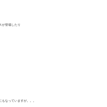
スが登場したり
。
にもなっていますが。。。