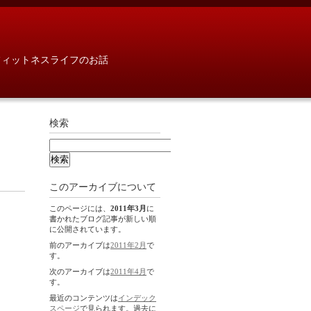
フィットネスライフのお話
検索
このアーカイブについて
このページには、
2011年3月
に
書かれたブログ記事が新しい順
に公開されています。
前のアーカイブは
2011年2月
で
す。
次のアーカイブは
2011年4月
で
す。
最近のコンテンツは
インデック
スページ
で見られます。過去に