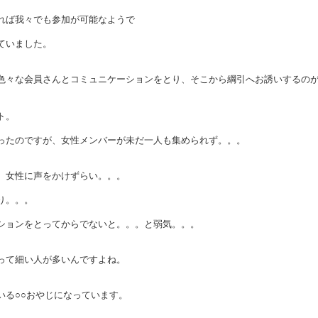
れば我々でも参加が可能なようで
ていました。
色々な会員さんとコミュニケーションをとり、そこから綱引へお誘いするの
ト。
ったのですが、女性メンバーが未だ一人も集められず。。。
、女性に声をかけずらい。。。
り。。。
ションをとってからでないと。。。と弱気。。。
って細い人が多いんですよね。
いる○○おやじになっています。