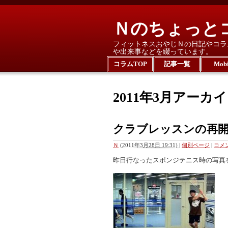
Ｎのちょっと
フィットネスおやじＮの日記やコラ
や出来事などを綴っています。
コラムTOP
記事一覧
Mobi
2011年3月アーカ
クラブレッスンの再
Ｎ
(
2011年3月28日 19:31)
|
個別ページ
|
コメン
昨日行なったスポンジテニス時の写真