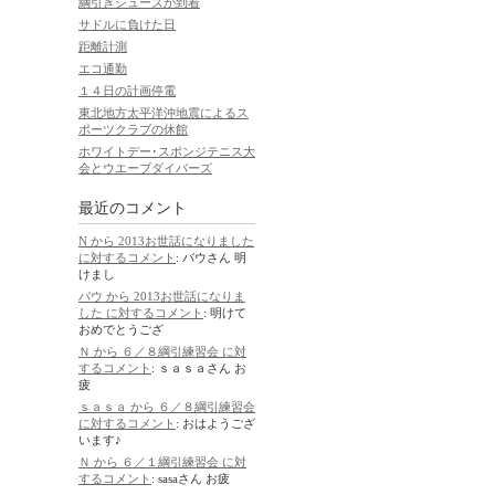
綱引きシューズが到着
サドルに負けた日
距離計測
エコ通勤
１４日の計画停電
東北地方太平洋沖地震によるス
ポーツクラブの休館
ホワイトデー･スポンジテニス大
会とウエーブダイバーズ
最近のコメント
N から 2013お世話になりました
に対するコメント
: バウさん 明
けまし
バウ から 2013お世話になりま
した に対するコメント
: 明けて
おめでとうござ
Ｎ から ６／８綱引練習会 に対
するコメント
: ｓａｓａさん お
疲
ｓａｓａ から ６／８綱引練習会
に対するコメント
: おはようござ
います♪
Ｎ から ６／１綱引練習会 に対
するコメント
: sasaさん お疲