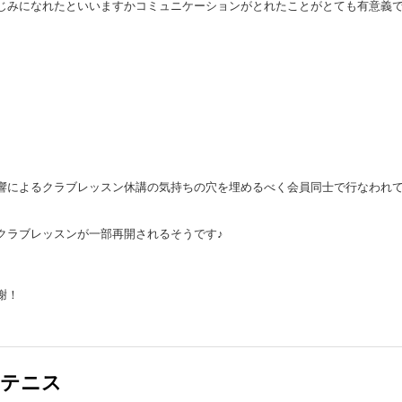
じみになれたといいますかコミュニケーションがとれたことがとても有意義
。
響によるクラブレッスン休講の気持ちの穴を埋めるべく会員同士で行なわれ
クラブレッスンが一部再開されるそうです♪
謝！
ジテニス