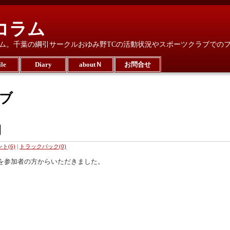
コラム
ム。千葉の綱引サークルおゆみ野TCの活動状況やスポーツクラブでの
le
Diary
aboutＮ
お問合せ
イブ
開
ト(6)
|
トラックバック(0)
を参加者の方からいただきました。