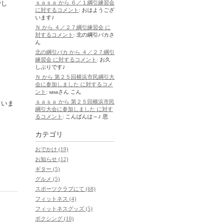
でし
ｓａｓａ から ６／１綱引練習会
に対するコメント
: おはようござ
います♪
Ｎ から ４／２７綱引練習会 に
対するコメント
: 北の綱引バカさ
ん
北の綱引バカ から ４／２７綱引
練習会 に対するコメント
: お久
しぶりです♪
Ｎ から 第２５回横浜市民綱引大
会に参加しました に対するコメ
ント
: sasaさん こん
ｓａｓａ から 第２５回横浜市民
ていま
綱引大会に参加しました に対す
るコメント
: こんばんは～♪ 思
カテゴリ
おでかけ (19)
お知らせ (12)
ギター (5)
グルメ (5)
スポーツクラブにて (68)
フィットネス (4)
フィットネスグッズ (5)
ボクシング (10)