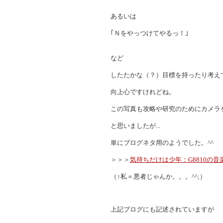
あるいは
｢Ｎをやっつけてやるっ！｣
など
したたかな（？）目標を持ったり考え
向上心ですけれどね。
この写真も攻略や研究のためにカメラ
と思いましたが...
単にブログネタ用のようでした。^^
＞＞＞
気持ちだけは少年：G8810の音楽チ
（↑私＝悪者じゃんか。。。^^;）
上記ブログにも記述されていますが