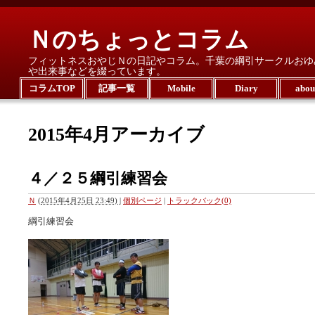
Ｎのちょっとコラム
フィットネスおやじＮの日記やコラム。千葉の綱引サークルおゆ
や出来事などを綴っています。
コラムTOP
記事一覧
Mobile
Diary
abo
2015年4月アーカイブ
４／２５綱引練習会
Ｎ
(
2015年4月25日 23:49)
|
個別ページ
|
トラックバック(0)
綱引練習会