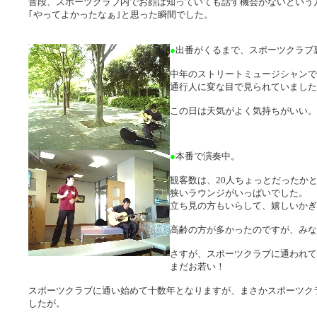
普段、スポーツクラブ内でお顔は知っていても話す機会がないという
｢やってよかったなぁ｣と思った瞬間でした。
●
出番がくるまで、スポーツクラブ
中年のストリートミュージシャンで
通行人に変な目で見られていました
この日は天気がよく気持ちがいい。
●
本番で演奏中。
観客数は、20人ちょっとだったか
狭いラウンジがいっぱいでした。
立ち見の方もいらして、嬉しいかぎ
高齢の方が多かったのですが、みな
さすが、スポーツクラブに通われて
まだお若い！
スポーツクラブに通い始めて十数年となりますが、まさかスポーツク
したが。