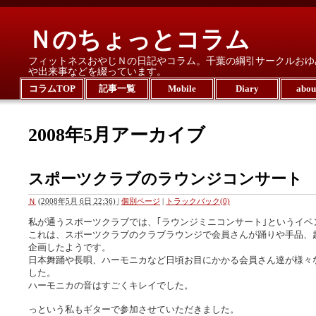
Ｎのちょっとコラム
フィットネスおやじＮの日記やコラム。千葉の綱引サークルおゆ
や出来事などを綴っています。
コラムTOP
記事一覧
Mobile
Diary
abo
2008年5月アーカイブ
スポーツクラブのラウンジコンサート
Ｎ
(
2008年5月 6日 22:36)
|
個別ページ
|
トラックバック(0)
私が通うスポーツクラブでは、｢ラウンジミニコンサート｣というイベ
これは、スポーツクラブのクラブラウンジで会員さんが踊りや手品、
企画したようです。
日本舞踊や長唄、ハーモニカなど日頃お目にかかる会員さん達が様々
した。
ハーモニカの音はすごくキレイでした。
っという私もギターで参加させていただきました。