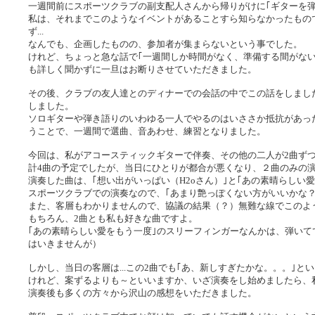
一週間前にスポーツクラブの副支配人さんから帰りがけに｢ギターを弾
私は、それまでこのようなイベントがあることすら知らなかったもの
ず...
なんでも、企画したものの、参加者が集まらないという事でした。
けれど、ちょっと急な話で｢一週間しか時間がなく、準備する間がな
も詳しく聞かずに一旦はお断りさせていただきました。
その後、クラブの友人達とのディナーでの会話の中でこの話をしまし
しました。
ソロギターや弾き語りのいわゆる一人でやるのはいささか抵抗があっ
うことで、一週間で選曲、音あわせ、練習となりました。
今回は、私がアコースティックギターで伴奏、その他の二人が2曲ず
計4曲の予定でしたが、当日にひとりが都合が悪くなり、２曲のみの
演奏した曲は、｢想い出がいっぱい（H2oさん）｣と｢あの素晴らしい
スポーツクラブでの演奏なので、｢あまり艶っぽくない方がいいかな？
また、客層もわかりませんので、協議の結果（？）無難な線でこのよ
もちろん、2曲とも私も好きな曲ですよ。
｢あの素晴らしい愛をもう一度｣のスリーフィンガーなんかは、弾い
はいきませんが）
しかし、当日の客層は...この2曲でも｢あ、新しすぎたかな。。。｣
けれど、案ずるよりも～といいますか、いざ演奏をし始めましたら、
演奏後も多くの方々から沢山の感想をいただきました。