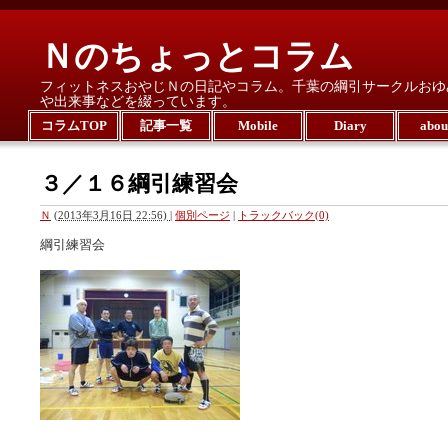
Ｎのちょっとコラム
フィットネスおやじＮの日記やコラム。千葉の綱引サークルおゆ
や出来事などを綴っています。
コラムTOP
記事一覧
Mobile
Diary
abo
３／１６綱引練習会
Ｎ
(
2013年3月16日 22:56)
|
個別ページ
|
トラックバック(0)
綱引練習会