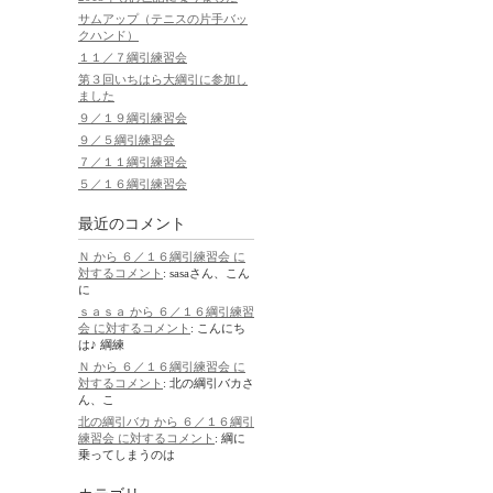
サムアップ（テニスの片手バッ
クハンド）
１１／７綱引練習会
第３回いちはら大綱引に参加し
ました
９／１９綱引練習会
９／５綱引練習会
７／１１綱引練習会
５／１６綱引練習会
最近のコメント
Ｎ から ６／１６綱引練習会 に
対するコメント
: sasaさん、こん
に
ｓａｓａ から ６／１６綱引練習
会 に対するコメント
: こんにち
は♪ 綱練
Ｎ から ６／１６綱引練習会 に
対するコメント
: 北の綱引バカさ
ん、こ
北の綱引バカ から ６／１６綱引
練習会 に対するコメント
: 綱に
乗ってしまうのは