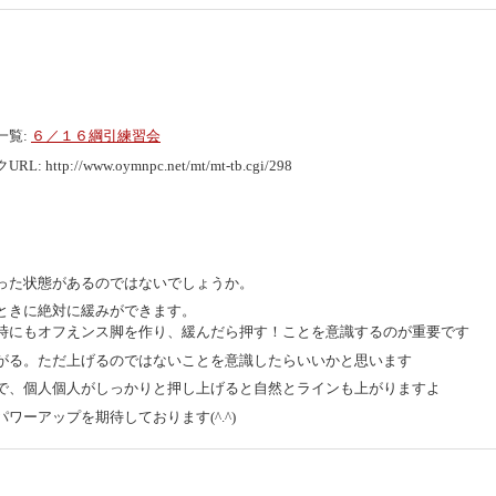
一覧:
６／１６綱引練習会
URL:
http://www.oymnpc.net/mt/mt-tb.cgi/298
った状態があるのではないでしょうか。
ときに絶対に緩みができます。
時にもオフえンス脚を作り、緩んだら押す！ことを意識するのが重要です
がる。ただ上げるのではないことを意識したらいいかと思います
で、個人個人がしっかりと押し上げると自然とラインも上がりますよ
ーアップを期待しております(^.^)