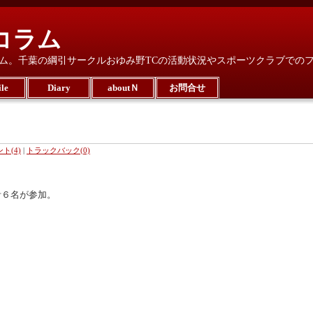
コラム
ム。千葉の綱引サークルおゆみ野TCの活動状況やスポーツクラブでの
le
Diary
aboutＮ
お問合せ
ト(4)
|
トラックバック(0)
計６名が参加。