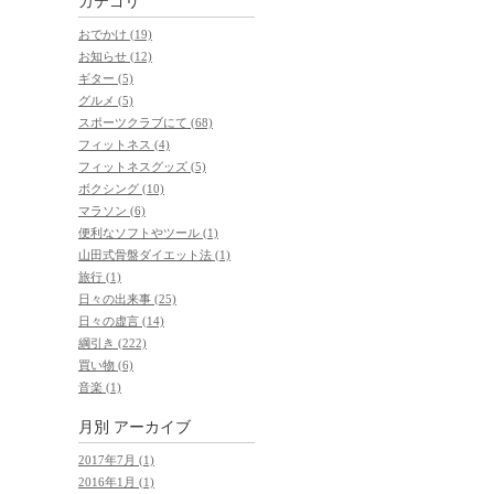
カテゴリ
おでかけ (19)
お知らせ (12)
ギター (5)
グルメ (5)
スポーツクラブにて (68)
フィットネス (4)
フィットネスグッズ (5)
ボクシング (10)
マラソン (6)
便利なソフトやツール (1)
山田式骨盤ダイエット法 (1)
旅行 (1)
日々の出来事 (25)
日々の虚言 (14)
綱引き (222)
買い物 (6)
音楽 (1)
月別
アーカイブ
2017年7月 (1)
2016年1月 (1)