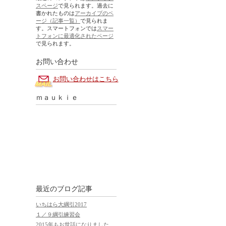
スページ
で見られます。過去に
書かれたものは
アーカイブのペ
ージ（記事一覧）
で見られま
す。スマートフォンでは
スマー
トフォンに最適化されたページ
で見られます。
お問い合わせ
お問い合わせはこちら
ｍａｕｋｉｅ
最近のブログ記事
いちはら大綱引2017
１／９綱引練習会
2015年もお世話になりました