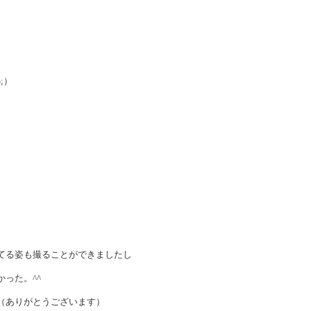
;）
てる姿も撮ることができましたし
った。^^
（ありがとうございます）