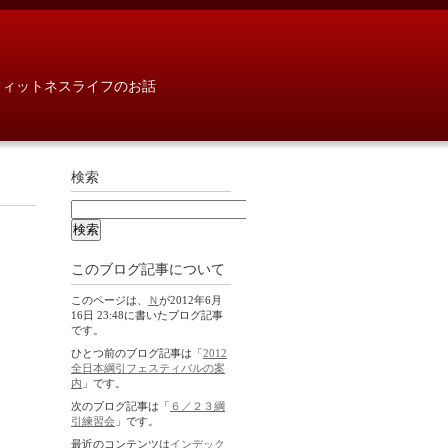
フィットネスライフのお話
検索
このブログ記事について
このページは、
Ｎ
が2012年6月
16日 23:48に書いたブログ記事
です。
ひとつ前のブログ記事は「
2012
全日本綱引フェスティバルの案
内
」です。
次のブログ記事は「
６／２３綱
引練習会
」です。
最近のコンテンツは
インデック