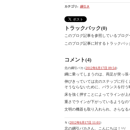
カテゴリ
:
綱引き
トラックバック(0)
このブログ記事を参照しているブログ
このブログ記事に対するトラックバック
コメント(4)
北の綱引バカ
(
2012年6月17日 09:54
)
綱に乗ってしまうのは、両足が突っ張
伸びきっていては次のステップに行く
そうならないために、バランスを行う
床を強く押すことによってラインが上
重さでラインが下がっているようなの
文明の機器も取り入れられ、さらなるパワ
Ｎ
(
2012年6月17日 11:01
)
北の綱引バカさん、こんにちは！^^/