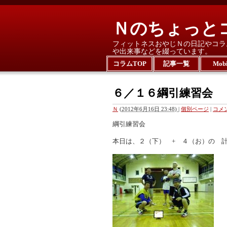
Ｎのちょっと
フィットネスおやじＮの日記やコラ
や出来事などを綴っています。
コラムTOP
記事一覧
Mobi
６／１６綱引練習会
Ｎ
(
2012年6月16日 23:48)
|
個別ページ
|
コメン
綱引練習会
本日は、２（下） + ４（お）の 