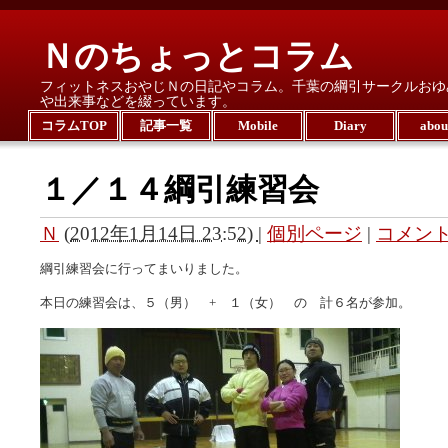
Ｎのちょっとコラム
フィットネスおやじＮの日記やコラム。千葉の綱引サークルおゆ
や出来事などを綴っています。
コラムTOP
記事一覧
Mobile
Diary
abo
１／１４綱引練習会
Ｎ
(
2012年1月14日 23:52)
|
個別ページ
|
コメント(
綱引練習会に行ってまいりました。
本日の練習会は、５（男） + １（女） の 計６名が参加。