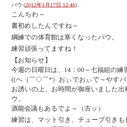
バウ
(
2012年1月17日 12:46
)
こんちわ～
書初めしたんですね～
綱練での体育館は寒くなったバウ。
練習頑張ってますね！
【お知らせ】
今週の日曜日は、14：00～七福組の練
((へ（￣◇￣*）おぃでおぃで～やすバ
お誘いの上、お時間が御座いました出
ウ。
酒能会議もあるでよ～（古ッ）
練習は、マット引き、チューブ引きも