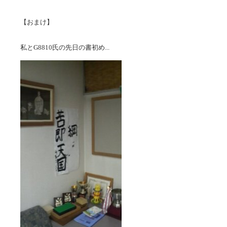
【おまけ】
私とG8810氏の先日の書初め...