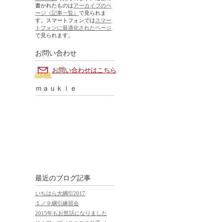
書かれたものは
アーカイブのペ
ージ（記事一覧）
で見られま
す。スマートフォンでは
スマー
トフォンに最適化されたページ
で見られます。
お問い合わせ
お問い合わせはこちら
ｍａｕｋｉｅ
最近のブログ記事
いちはら大綱引2017
１／９綱引練習会
2015年もお世話になりました