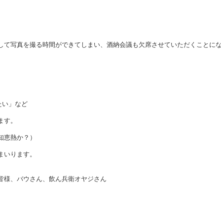
して写真を撮る時間ができてしまい、酒納会議も欠席させていただくことに
たい」など
ます。
知恵熱か？）
まいります。
皆様、バウさん、飲ん兵衛オヤジさん