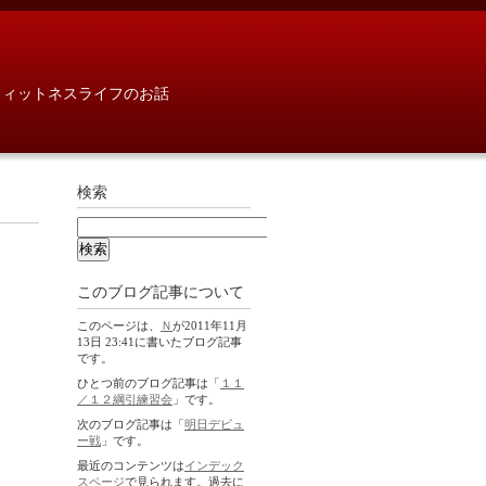
フィットネスライフのお話
検索
このブログ記事について
このページは、
Ｎ
が2011年11月
13日 23:41に書いたブログ記事
です。
ひとつ前のブログ記事は「
１１
／１２綱引練習会
」です。
次のブログ記事は「
明日デビュ
ー戦
」です。
最近のコンテンツは
インデック
スページ
で見られます。過去に