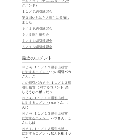
サムアップ（テニスの片手バッ
クハンド）
１１／７綱引練習会
第３回いちはら大綱引に参加し
ました
９／１９綱引練習会
９／５綱引練習会
７／１１綱引練習会
５／１６綱引練習会
最近のコメント
Ｎ から １１／１３綱引出稽古
に対するコメント
: 北の綱引バカ
さん、こ
北の綱引バカ から １１／１３綱
引出稽古 に対するコメント
: 楽
しそうな出稽古だっ
Ｎ から １１／１３綱引出稽古
に対するコメント
: sasaさん、こ
んに
Ｎ から １１／１３綱引出稽古
に対するコメント
: バウさん、こ
んにちは
Ｎ から １１／１３綱引出稽古
に対するコメント
: 飲ん兵衛オヤ
ジさん、