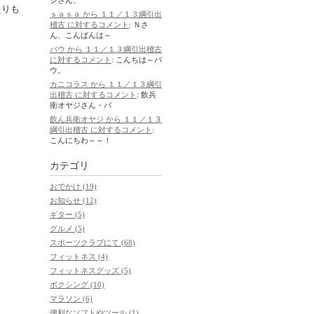
たりも
ｓａｓａ から １１／１３綱引出
稽古 に対するコメント
: Ｎさ
ん、こんばんは～
バウ から １１／１３綱引出稽古
に対するコメント
: こんちは～バ
ウ。
カニコラス から １１／１３綱引
出稽古 に対するコメント
: 飲兵
衛オヤジさん・バ
飲ん兵衛オヤジ から １１／１３
綱引出稽古 に対するコメント
:
こんにちわ～～！
カテゴリ
おでかけ (19)
お知らせ (12)
ギター (5)
グルメ (5)
スポーツクラブにて (68)
フィットネス (4)
フィットネスグッズ (5)
ボクシング (10)
マラソン (6)
便利なソフトやツール (1)