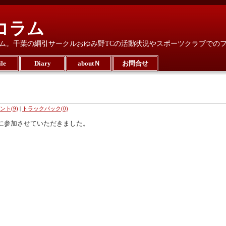
コラム
ム。千葉の綱引サークルおゆみ野TCの活動状況やスポーツクラブでの
le
Diary
aboutＮ
お問合せ
ント(9)
|
トラックバック(0)
に参加させていただきました。