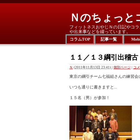
Ｎのちょっと
フィットネスおやじＮの日記やコラ
や出来事などを綴っています。
コラムTOP
記事一覧
Mobi
１１／１３綱引出稽古
Ｎ
(
2011年11月13日 23:41)
|
個別ページ
|
コメ
東京の綱引チーム七福組さんの練習会
いつも通りに書きますと...
１５名（男）が参加！