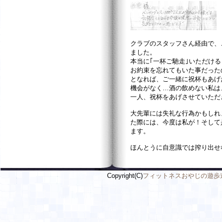
クラブのスタッフさん経由で、
ました。
本当に｢一杯ご馳走｣いただけ
お約束を忘れてもいた事だった
となれば、ご一緒に祝杯もあげ
機会がなく…酒の飲めない私は
一人、祝杯をあげさせていただ
大先輩には失礼な行為かもしれ
た際には、今度は私が！そして
ます。
ほんとうに自意識では搾り出せ
Copyright(C)
フィットネスおやじの遊歩