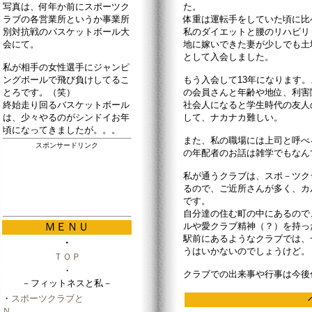
写真は、何年か前にスポーツク
た。
ラブの各営業所というか事業所
体重は運転手をしていた頃に比
別対抗戦のバスケットボール大
私のダイエットと腰のリハビリ
会にて。
地に嫁いできた妻が少しでも土
として入会しました。
私が相手の女性選手にジャンピ
ングボールで飛び負けしてるこ
もう入会して13年になります
とろです。（笑）
の会員さんと年齢や地位、利害
終始走り回るバスケットボール
社会人になると学生時代の友人
は、少々やるのがシンドイお年
して、ナカナカ難しい。
頃になってきましたが。。。
また、私の職場には上司と呼べ
スポンサードリンク
の年配者のお話は雑学でもなん
私が通うクラブは、スポ－ツク
るので、ご近所さんが多く、カ
です。
自分達の住む町の中にあるので
ＭＥＮＵ
ルや愛クラブ精神（？）を持っ
駅前にあるようなクラブでは、
・
うはいかないのでしょうけど。
ＴＯＰ
・
クラブでの出来事や行事は今後
－フィットネスと私－
・
スポーツクラブと
Ｎ