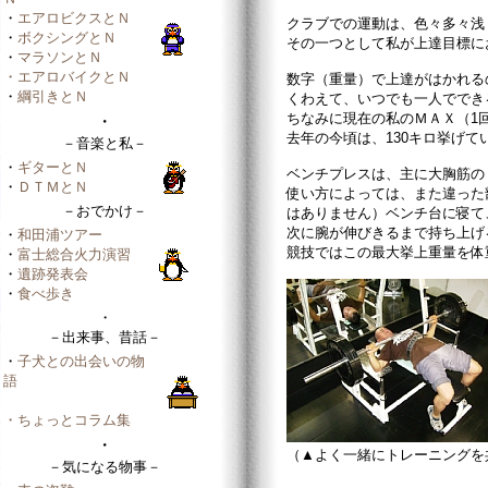
・
エアロビクスとＮ
クラブでの運動は、色々多々浅
・
ボクシングとＮ
その一つとして私が上達目標に
・
マラソンとＮ
・エアロバイクとＮ
数字（重量）で上達がはかれる
・
綱引きとＮ
くわえて、いつでも一人ででき
ちなみに現在の私のＭＡＸ（1回
・
去年の今頃は、130キロ挙げ
－音楽と私－
・
ギターとＮ
ベンチプレスは、主に大胸筋の
・
ＤＴＭとＮ
使い方によっては、また違った
－おでかけ－
はありません）ベンチ台に寝て
次に腕が伸びきるまで持ち上げ
・
和田浦ツアー
競技ではこの最大挙上重量を体
・
富士総合火力演習
・
遺跡発表会
・
食べ歩き
・
－出来事、昔話－
・
子犬との出会いの物
語
・ちょっとコラム集
・
（▲よく一緒にトレーニングを共
－気になる物事－