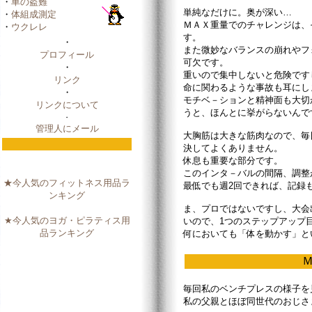
・
車の盗難
単純なだけに。奥が深い…
・
体組成測定
ＭＡＸ重量でのチャレンジは、
・
ウクレレ
す。
・
また微妙なバランスの崩れやフ
プロフィール
可欠です。
・
重いので集中しないと危険です
リンク
命に関わるような事故も耳にし
・
モチベ－ションと精神面も大切
リンクについて
うと、ほんとに挙がらないんで
・
管理人にメール
大胸筋は大きな筋肉なので、毎
決してよくありません。
休息も重要な部分です。
このインタ－バルの間隔、調整
★今人気のフィットネス用品ラ
最低でも週2回できれば、記録
ンキング
ま、プロではないですし、大会
★今人気のヨガ・ピラティス用
いので、1つのステップアップ
品ランキング
何においても「体を動かす」と
毎回私のベンチプレスの様子を
私の父親とほぼ同世代のおじさ