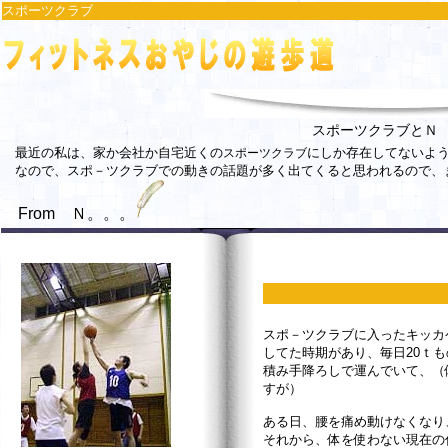
スポーツクラブ
スポーツクラブとＮ
最近の私は、家か会社か自宅近くの
にしか存在してないよ
スポーツクラブ
なので、スポ－ツクラブでの動きの話題が多く出てくると思われるので、
From Ｎ。。。
スポ－ツクラブに入ったキッカ
してた時期があり、毎日20ｔ
積み手降ろしで運んでいて、（
すが）
ある日、腰を痛め動けなくなり
それから、体を使わない現在の